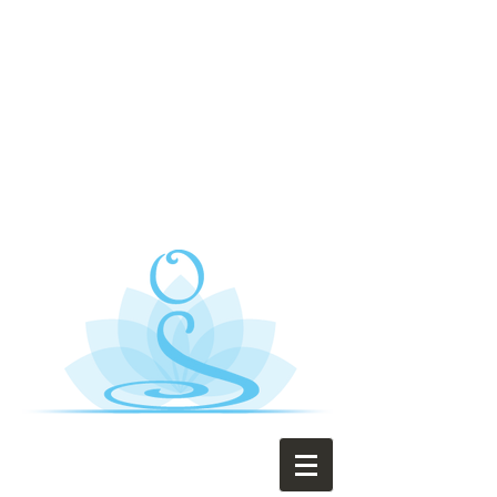
Sylvie Obé
Sophrologue Cléon et
allentours
Sophrologue -
Relaxologue Cléon