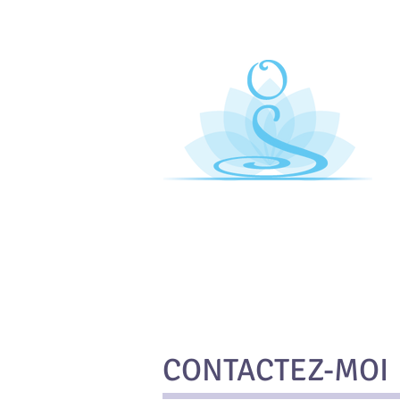
Sy
S
Cl
CONTACTEZ-MOI