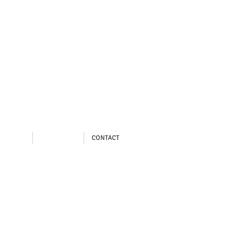
ogue Cléon
T TARIFS
ACTUALITÉS
CONTACT